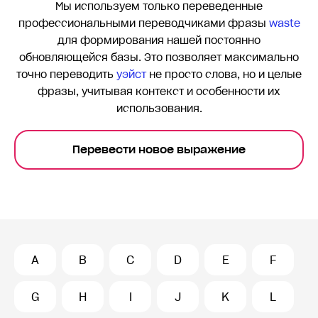
Мы используем только переведенные
профессиональными переводчиками фразы
waste
для формирования нашей постоянно
обновляющейся базы. Это позволяет максимально
точно переводить
yэйст
не просто слова, но и целые
фразы, учитывая контекст и особенности их
использования.
Перевести новое выражение
A
B
C
D
E
F
G
H
I
J
K
L