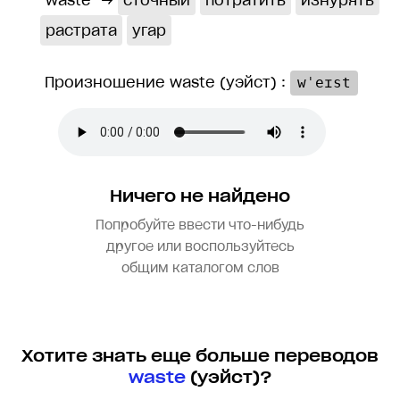
waste
→
сточный
потратить
изнурять
растрата
угар
Произношение waste (yэйст) :
wˈeɪst
Ничего не найдено
Попробуйте ввести что-нибудь
другое или воспользуйтесь
общим каталогом слов
Хотите знать еще больше переводов
waste
(yэйст)?