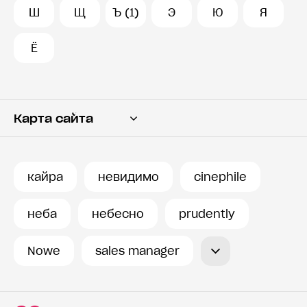
Ш
Щ
Ъ (1)
Э
Ю
Я
Ё
Карта сайта
Переводчик
Словарь
кайра
невидимо
cinephile
История запросов
неба
небесно
prudently
Nowe
sales manager