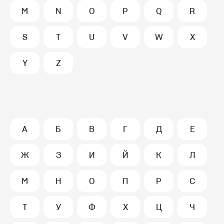
M
N
O
P
Q
R
S
T
U
V
W
X
Y
Z
А
Б
В
Г
Д
Е
Ж
З
И
Й
К
Л
М
Н
О
П
Р
С
Т
У
Ф
Х
Ц
Ч