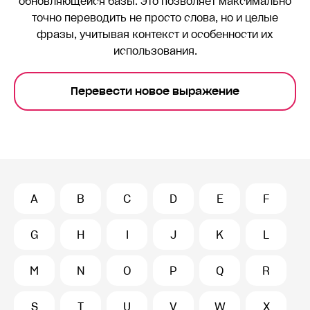
обновляющейся базы. Это позволяет максимально
точно переводить
не просто слова, но и целые
фразы, учитывая контекст и особенности их
использования.
Перевести новое выражение
A
B
C
D
E
F
G
H
I
J
K
L
M
N
O
P
Q
R
S
T
U
V
W
X