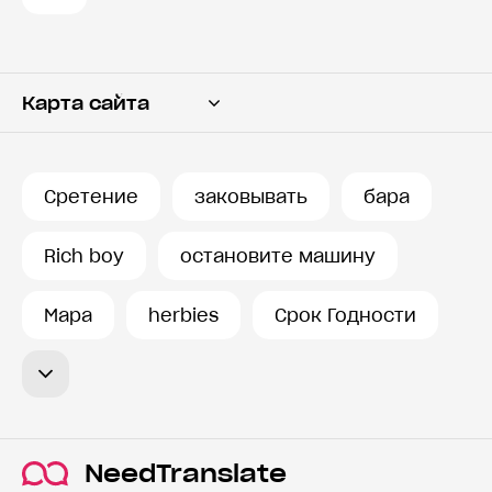
Карта сайта
Переводчик
Словарь
Сретение
заковывать
бара
История запросов
Rich boy
остановите машину
Мара
herbies
Срок Годности
NeedTranslate