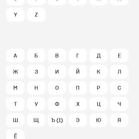
Y
Z
А
Б
В
Г
Д
Е
Ж
З
И
Й
К
Л
М
Н
О
П
Р
С
Т
У
Ф
Х
Ц
Ч
Ш
Щ
Ъ (1)
Э
Ю
Я
Ё