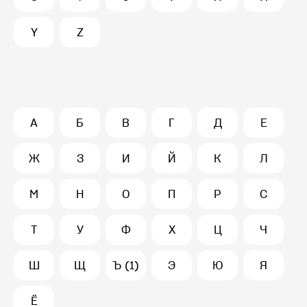
Y
Z
А
Б
В
Г
Д
Е
Ж
З
И
Й
К
Л
М
Н
О
П
Р
С
Т
У
Ф
Х
Ц
Ч
Ш
Щ
Ъ (1)
Э
Ю
Я
Ё