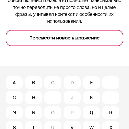
обновляющейся базы. Это позволяет максимально
точно переводить
не просто слова, но и целые
фразы, учитывая контекст и особенности их
использования.
Перевести новое выражение
A
B
C
D
E
F
G
H
I
J
K
L
M
N
O
P
Q
R
S
T
U
V
W
X