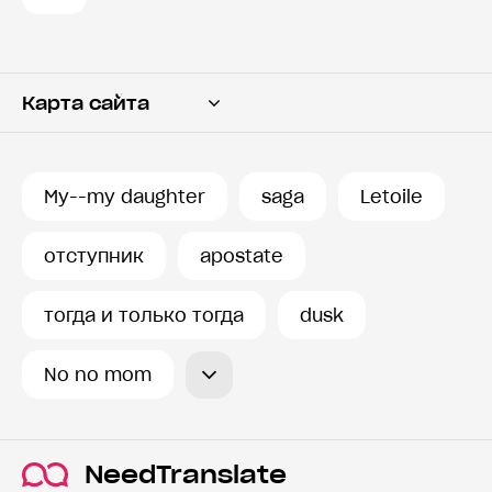
Карта сайта
Переводчик
Словарь
My--my daughter
saga
Letoile
История запросов
отступник
apostate
тогда и только тогда
dusk
No no mom
NeedTranslate