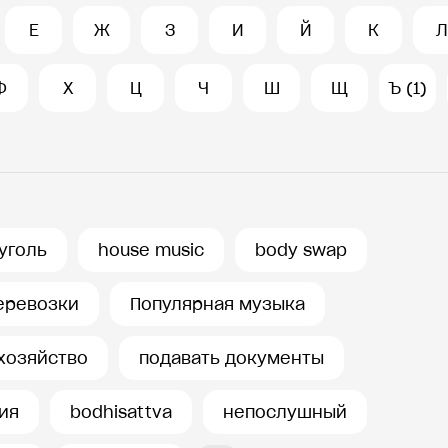
Е
Ж
З
И
Й
К
Л
Ф
Х
Ц
Ч
Ш
Щ
Ъ (1)
уголь
house music
body swap
еревозки
Популярная музыка
хозяйство
подавать документы
ия
bodhisattva
непослушный