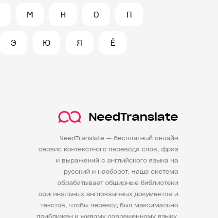
М
Н
О
П
Э
Ю
Я
Ё
NeedTranslate
NeedTranslate — бесплатный онлайн
сервис контекстного перевода слов, фраз
и выражений с английского языка на
русский и наоборот. Наша система
обрабатывает обширные библиотеки
оригинальных англоязычных документов и
текстов, чтобы перевод был максимально
приближен к живому современному языку.