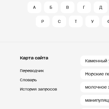
А
Б
В
Г
Д
Р
С
Т
У
Карта сайта
Каменный 
Переводчик
Морские п
Словарь
молочное 
История запросов
манипуляц