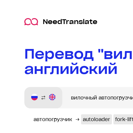
NeedTranslate
Перевод "вил
английский
автопогрузчик
→
autoloader
fork-lif