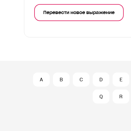
Перевести новое выражение
A
B
C
D
E
Q
R