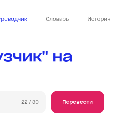
ереводчик
Словарь
История
зчик" на
22
/ 30
Перевести