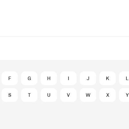
F
G
H
I
J
K
L
S
T
U
V
W
X
Y