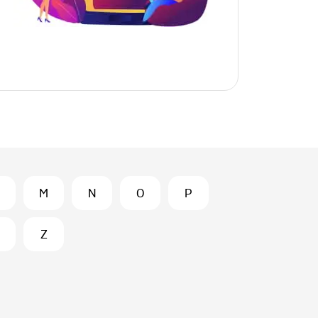
M
N
O
P
Z