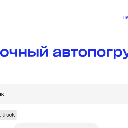
П
очный автопогру
t truck