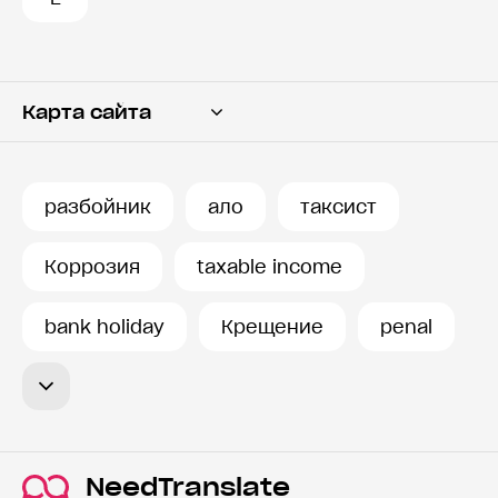
Карта сайта
Переводчик
Словарь
разбойник
ало
таксист
История запросов
Коррозия
taxable income
bank holiday
Крещение
penal
NeedTranslate