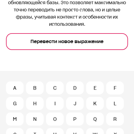
обновляющейся базы. Это позволяет максимально
точно переводить
не просто слова, но и целые
фразы, учитывая контекст и особенности их
использования.
Перевести новое выражение
A
B
C
D
E
F
G
H
I
J
K
L
M
N
O
P
Q
R