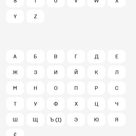
S
T
U
V
W
X
Y
Z
А
Б
В
Г
Д
Е
Ж
З
И
Й
К
Л
М
Н
О
П
Р
С
Т
У
Ф
Х
Ц
Ч
Ш
Щ
Ъ (1)
Э
Ю
Я
Ё