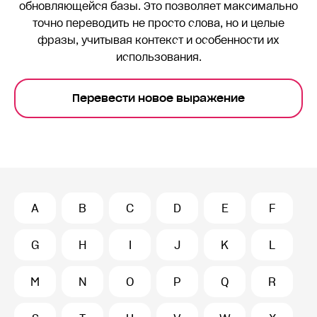
обновляющейся базы. Это позволяет максимально
точно переводить
не просто слова, но и целые
фразы, учитывая контекст и особенности их
использования.
Перевести новое выражение
A
B
C
D
E
F
G
H
I
J
K
L
M
N
O
P
Q
R