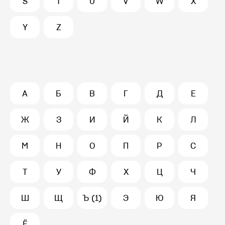
S
T
U
V
W
X
Y
Z
А
Б
В
Г
Д
Е
Ж
З
И
Й
К
Л
М
Н
О
П
Р
С
Т
У
Ф
Х
Ц
Ч
Ш
Щ
Ъ (1)
Э
Ю
Я
Ё