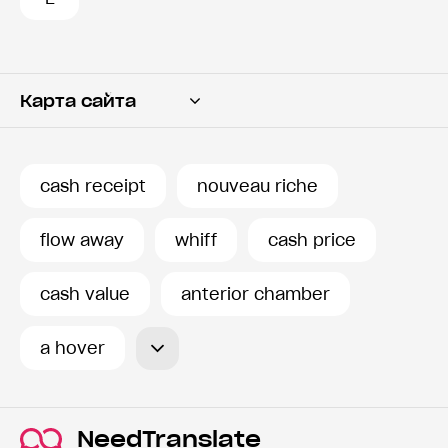
Карта сайта
Переводчик
Словарь
cash receipt
nouveau riche
История запросов
flow away
whiff
cash price
cash value
anterior chamber
a hover
NeedTranslate