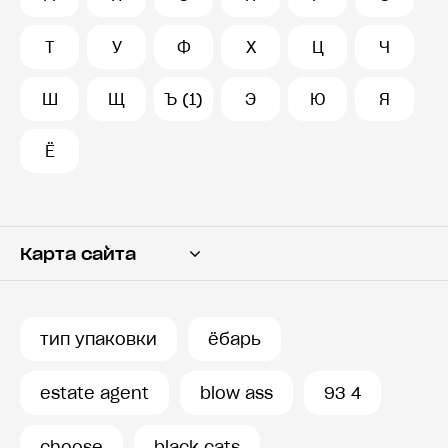
Т
У
Ф
Х
Ц
Ч
Ш
Щ
Ъ (1)
Э
Ю
Я
Ё
Карта сайта
Переводчик
Словарь
тип упаковки
ёбарь
История запросов
estate agent
blow ass
93 4
choose
black cats