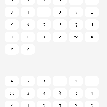
G
H
I
J
K
L
M
N
O
P
Q
R
S
T
U
V
W
X
Y
Z
А
Б
В
Г
Д
Е
Ж
З
И
Й
К
Л
М
Н
О
П
Р
С