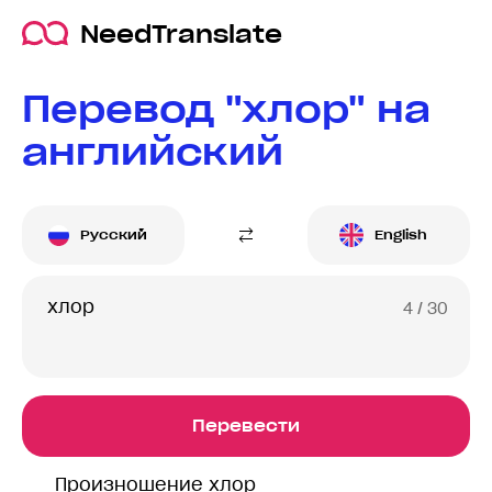
NeedTranslate
Перевод "хлор" на
английский
Русский
English
4
/ 30
Перевести
Произношение хлор