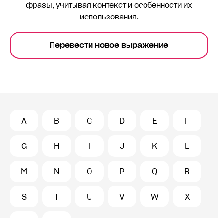
фразы, учитывая контекст и особенности их
использования.
Перевести новое выражение
A
B
C
D
E
F
G
H
I
J
K
L
M
N
O
P
Q
R
S
T
U
V
W
X