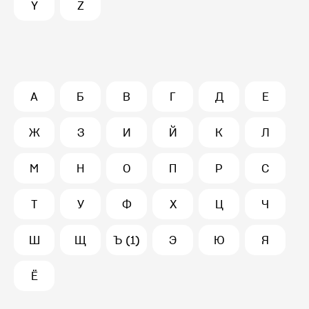
Y
Z
А
Б
В
Г
Д
Е
Ж
З
И
Й
К
Л
М
Н
О
П
Р
С
Т
У
Ф
Х
Ц
Ч
Ш
Щ
Ъ (1)
Э
Ю
Я
Ё