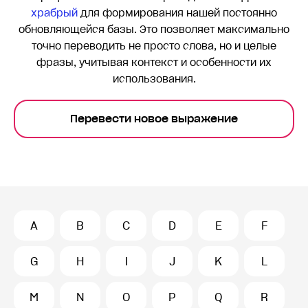
храбрый
для формирования нашей постоянно
обновляющейся базы. Это позволяет максимально
точно переводить
не просто слова, но и целые
фразы, учитывая контекст и особенности их
использования.
Перевести новое выражение
A
B
C
D
E
F
G
H
I
J
K
L
M
N
O
P
Q
R