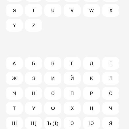
S
T
U
V
W
X
Y
Z
А
Б
В
Г
Д
Е
Ж
З
И
Й
К
Л
М
Н
О
П
Р
С
Т
У
Ф
Х
Ц
Ч
Ш
Щ
Ъ (1)
Э
Ю
Я