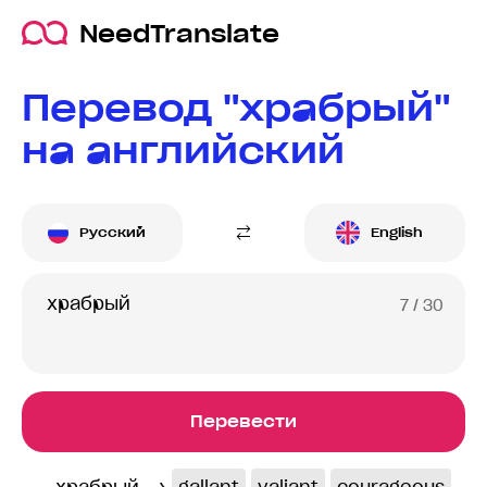
NeedTranslate
Перевод "храбрый"
на английский
Русский
English
7
/ 30
Перевести