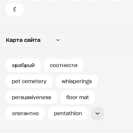
Ё
Карта сайта
Переводчик
Словарь
храбрый
соотнести
История запросов
pet cemetery
whisperings
persuasiveness
floor mat
элегантно
pentathlon