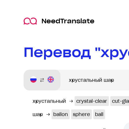
NeedTranslate
Перевод "хру
хрустальный
→
crystal-clear
cut-gl
шар
→
ballon
sphere
ball