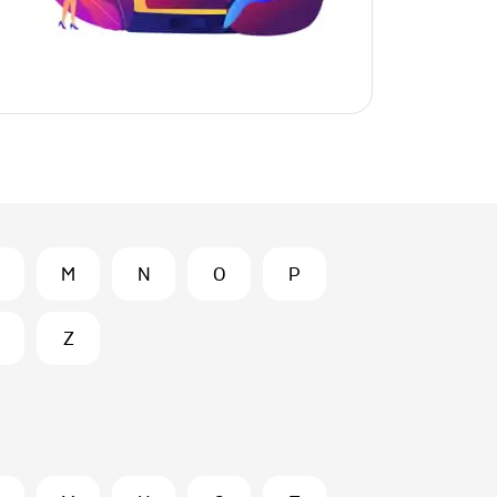
M
N
O
P
Z