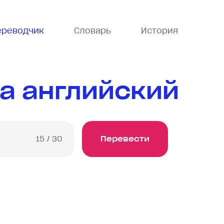
ереводчик
Словарь
История
а английский
15
/ 30
Перевести