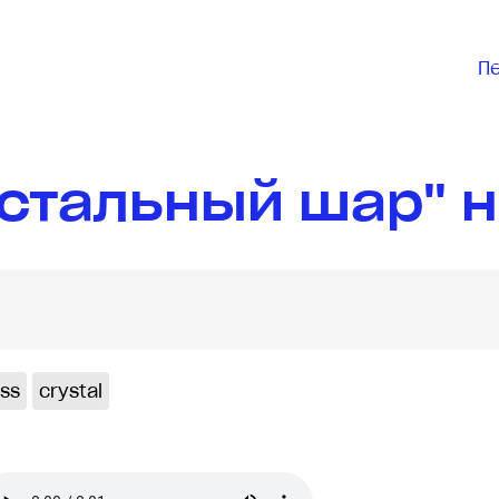
П
стальный шар" н
ass
crystal