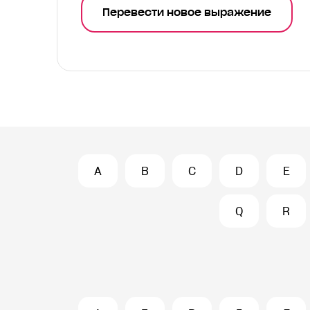
Перевести новое выражение
A
B
C
D
E
Q
R