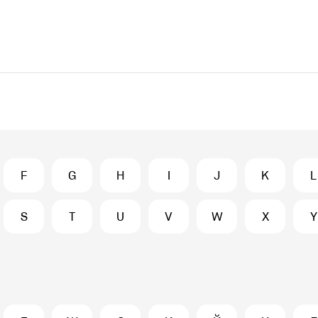
F
G
H
I
J
K
L
S
T
U
V
W
X
Y