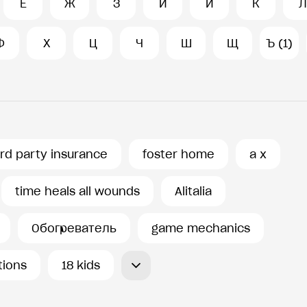
Е
Ж
З
И
Й
К
Л
Ф
Х
Ц
Ч
Ш
Щ
Ъ (1)
ird party insurance
foster home
a x
time heals all wounds
Alitalia
Обогреватель
game mechanics
tions
18 kids