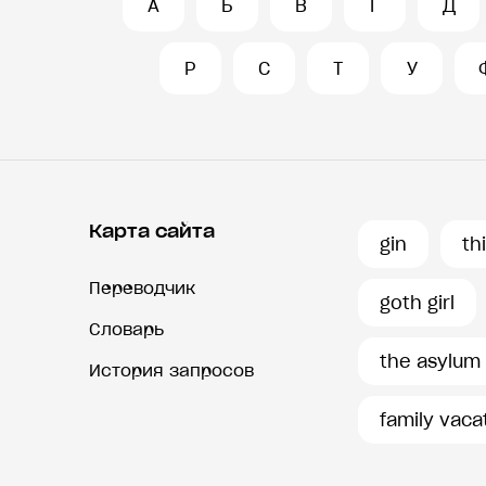
А
Б
В
Г
Д
Р
С
Т
У
Карта сайта
gin
th
Переводчик
goth girl
Словарь
the asylum
История запросов
family vaca