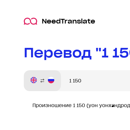
NeedTranslate
Перевод "1 1
Произношение 1 150 (yон yонхандро