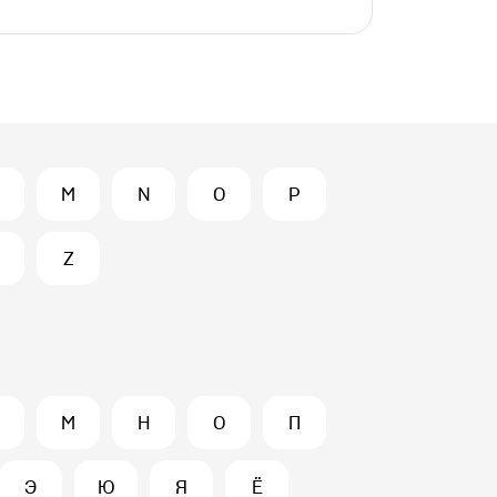
M
N
O
P
Z
М
Н
О
П
Э
Ю
Я
Ё