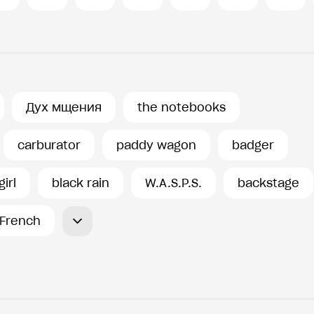
Дух мщения
the notebooks
carburator
paddy wagon
badger
irl
black rain
W.A.S.P.S.
backstage
French