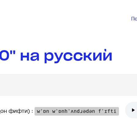
П
50" на русский
дон фифти) :
wˈɒn wˈɒnhˈʌndɹədən fˈɪfti