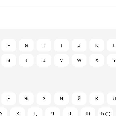
F
G
H
I
J
K
L
S
T
U
V
W
X
Y
Е
Ж
З
И
Й
К
Л
Ф
Х
Ц
Ч
Ш
Щ
Ъ (1)