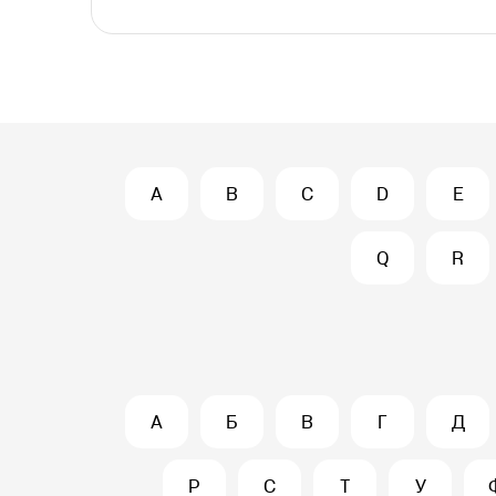
A
B
C
D
E
Q
R
А
Б
В
Г
Д
Р
С
Т
У