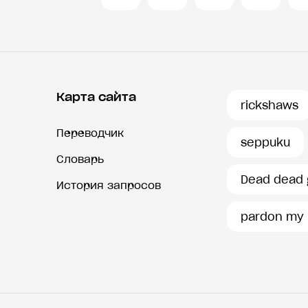
Карта сайта
rickshaws
Переводчик
seppuku
Словарь
Dead dead g
История запросов
pardon my 