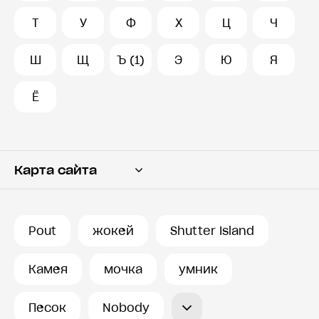
Т
У
Ф
Х
Ц
Ч
Ш
Щ
Ъ (1)
Э
Ю
Я
Ё
Карта сайта
Переводчик
Словарь
Pout
жокей
Shutter Island
История запросов
Камея
мочка
умник
Песок
Nobody