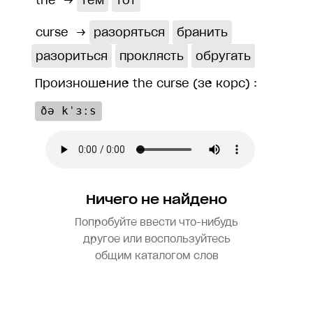
the
→
тем
тот
curse
→
разоряться
бранить
разориться
проклясть
обругать
Произношение the curse (зе корс) :
ðə kˈɜːs
Ничего не найдено
Попробуйте ввести что-нибудь
другое или воспользуйтесь
общим каталогом слов