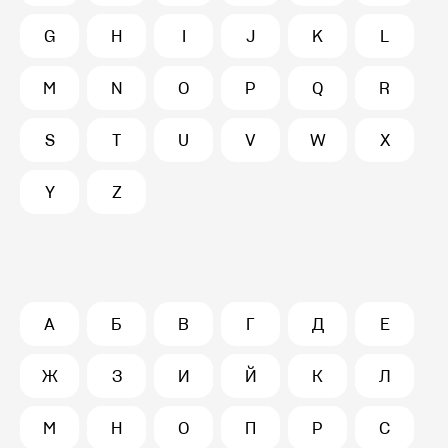
G
H
I
J
K
L
M
N
O
P
Q
R
S
T
U
V
W
X
Y
Z
А
Б
В
Г
Д
Е
Ж
З
И
Й
К
Л
М
Н
О
П
Р
С