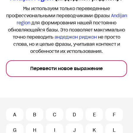
Мы используем только переведенные
профессиональными переводчиками фразы
Andijan
region
для формирования нашей постоянно
обновляющейся базы. Это позволяет максимально
точно переводить
андеджон риджон
не просто
слова, но и целые фразы, учитывая контекст и
особенности их использования.
Перевести новое выражение
A
B
C
D
E
F
G
H
I
J
K
L