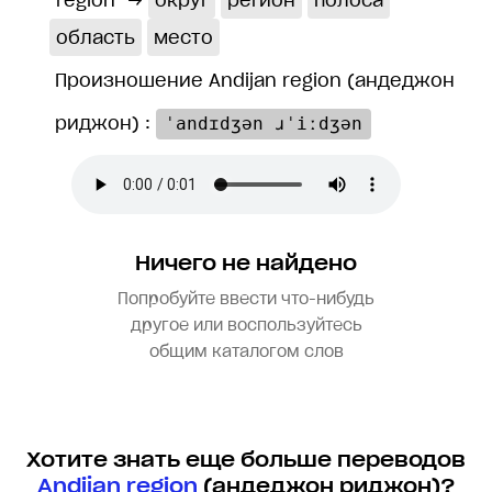
region
→
округ
регион
полоса
область
место
Произношение Andijan region (андеджон
риджон) :
ˈandɪdʒən ɹˈiːdʒən
Ничего не найдено
Попробуйте ввести что-нибудь
другое или воспользуйтесь
общим каталогом слов
Хотите знать еще больше переводов
Andijan region
(андеджон риджон)?