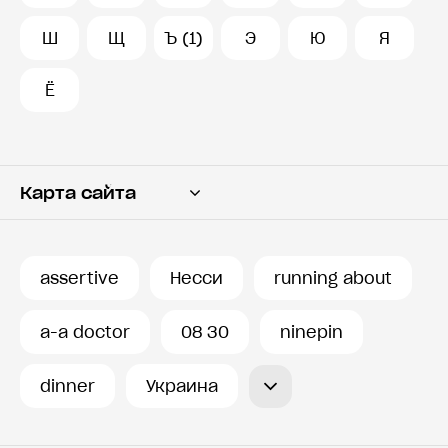
Ш
Щ
Ъ (1)
Э
Ю
Я
Ё
Карта сайта
Переводчик
Словарь
assertive
Несси
running about
История запросов
a-a doctor
08 30
ninepin
dinner
Украина