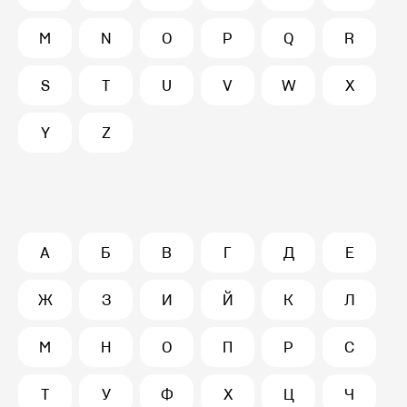
M
N
O
P
Q
R
S
T
U
V
W
X
Y
Z
А
Б
В
Г
Д
Е
Ж
З
И
Й
К
Л
М
Н
О
П
Р
С
Т
У
Ф
Х
Ц
Ч