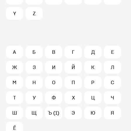
Y
Z
А
Б
В
Г
Д
Е
Ж
З
И
Й
К
Л
М
Н
О
П
Р
С
Т
У
Ф
Х
Ц
Ч
Ш
Щ
Ъ (1)
Э
Ю
Я
Ё