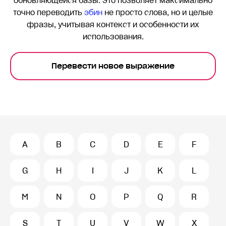
обновляющейся базы. Это позволяет максимально
точно переводить
эбин
не просто слова, но и целые
фразы, учитывая контекст и особенности их
использования.
Перевести новое выражение
A
B
C
D
E
F
G
H
I
J
K
L
M
N
O
P
Q
R
S
T
U
V
W
X