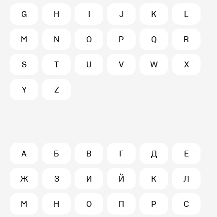
G
H
I
J
K
L
M
N
O
P
Q
R
S
T
U
V
W
X
Y
Z
А
Б
В
Г
Д
Е
Ж
З
И
Й
К
Л
М
Н
О
П
Р
С