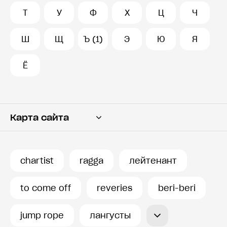
Т
У
Ф
Х
Ц
Ч
Ш
Щ
Ъ (1)
Э
Ю
Я
Ё
Карта сайта
Переводчик
Словарь
chartist
ragga
лейтенант
История запросов
to come off
reveries
beri-beri
jump rope
лангусты