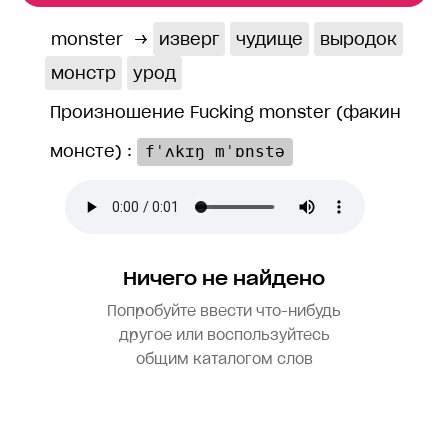
monster
→
изверг
чудище
выродок
монстр
урод
Произношение Fucking monster (факин
монсте) :
fˈʌkɪŋ mˈɒnstə
Ничего не найдено
Попробуйте ввести что-нибудь
другое или воспользуйтесь
общим каталогом слов