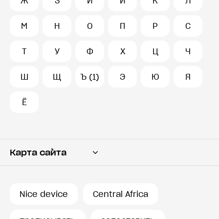
Ж
З
И
Й
К
Л
М
Н
О
П
Р
С
Т
У
Ф
Х
Ц
Ч
Ш
Щ
Ъ (1)
Э
Ю
Я
Ё
Карта сайта
Переводчик
Словарь
Nice device
Central Africa
История запросов