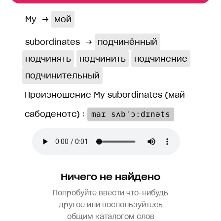
My
→
мой
subordinates
→
подчинённый
подчинять
подчинить
подчинение
подчинительный
Произношение My subordinates (май
сабоденотс) :
maɪ sʌbˈɔːdɪnəts
Ничего не найдено
Попробуйте ввести что-нибудь
другое или воспользуйтесь
общим каталогом слов