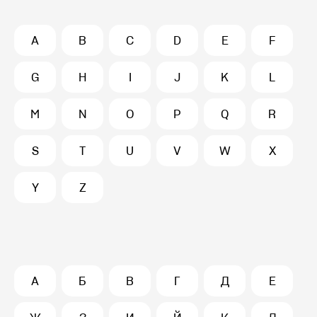
A
B
C
D
E
F
G
H
I
J
K
L
M
N
O
P
Q
R
S
T
U
V
W
X
Y
Z
А
Б
В
Г
Д
Е