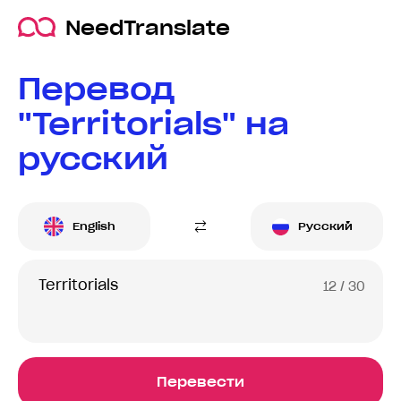
NeedTranslate
Перевод
"Territorials" на
русский
English
Русский
12
/ 30
Перевести