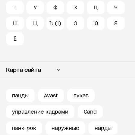
Т
У
Ф
Х
Ц
Ч
Ш
Щ
Ъ (1)
Э
Ю
Я
Ё
Карта сайта
Переводчик
Словарь
панды
Avast
лукав
История запросов
управление кадрами
Cand
панк-рок
наружные
нарды