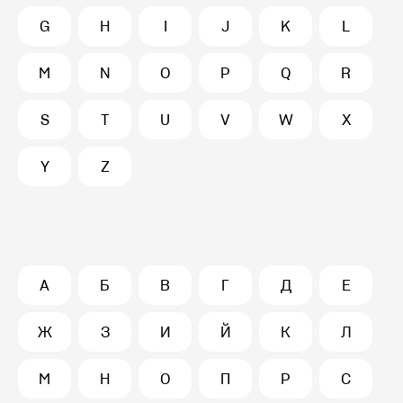
G
H
I
J
K
L
M
N
O
P
Q
R
S
T
U
V
W
X
Y
Z
А
Б
В
Г
Д
Е
Ж
З
И
Й
К
Л
М
Н
О
П
Р
С