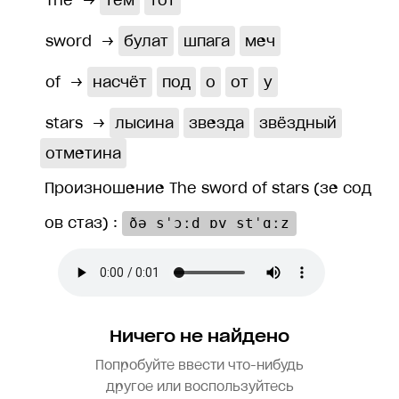
The
→
тем
тот
sword
→
булат
шпага
меч
of
→
насчёт
под
о
от
у
stars
→
лысина
звезда
звёздный
отметина
Произношение The sword of stars (зе сод
ов стаз) :
ðə sˈɔːd ɒv stˈɑːz
Ничего не найдено
Попробуйте ввести что-нибудь
другое или воспользуйтесь