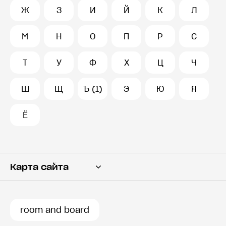
Ж
З
И
Й
К
Л
М
Н
О
П
Р
С
Т
У
Ф
Х
Ц
Ч
Ш
Щ
Ъ (1)
Э
Ю
Я
Ё
Карта сайта
Переводчик
Словарь
room and board
История запросов