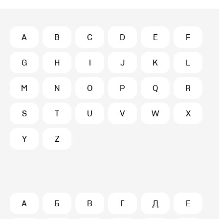
A
B
C
D
E
F
G
H
I
J
K
L
M
N
O
P
Q
R
S
T
U
V
W
X
Y
Z
А
Б
В
Г
Д
Е