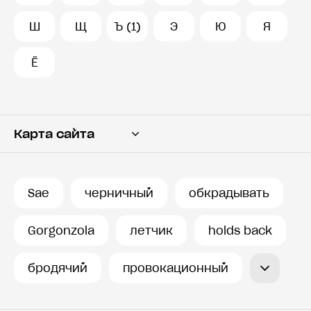
Ш
Щ
Ъ (1)
Э
Ю
Я
Ё
Карта сайта
Переводчик
Словарь
Sae
черничный
обкрадывать
История запросов
Gorgonzola
летчик
holds back
бродячий
провокационный