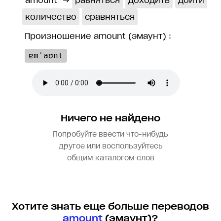
amount
→
равняться
доходить
дойти
количество
сравняться
Произношение amount (эмаунт) :
ɐmˈaʊnt
Ничего не найдено
Попробуйте ввести что-нибудь
другое или воспользуйтесь
общим каталогом слов
Хотите знать еще больше переводов
amount
(эмаунт)?