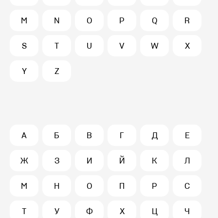
M
N
O
P
Q
R
S
T
U
V
W
X
Y
Z
А
Б
В
Г
Д
Е
Ж
З
И
Й
К
Л
М
Н
О
П
Р
С
Т
У
Ф
Х
Ц
Ч