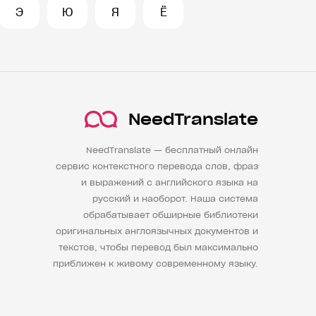
Э
Ю
Я
Ё
NeedTranslate
NeedTranslate — бесплатный онлайн
сервис контекстного перевода слов, фраз
и выражений с английского языка на
русский и наоборот. Наша система
обрабатывает обширные библиотеки
оригинальных англоязычных документов и
текстов, чтобы перевод был максимально
приближен к живому современному языку.