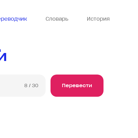
ереводчик
Словарь
История
й
8
/ 30
Перевести