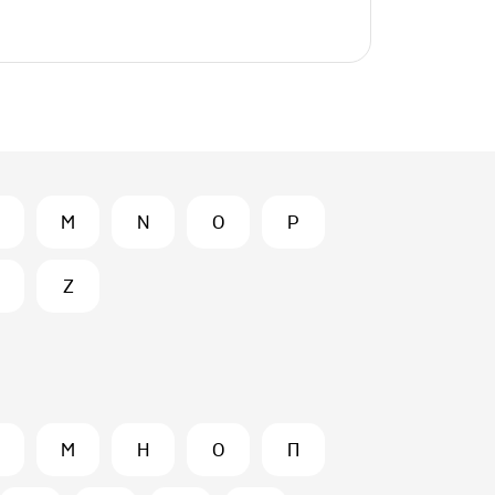
M
N
O
P
Z
М
Н
О
П