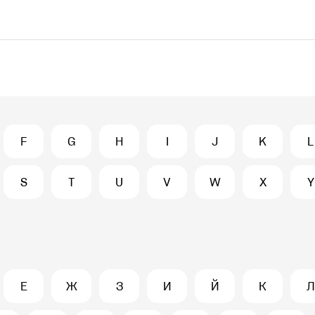
F
G
H
I
J
K
L
S
T
U
V
W
X
Y
Е
Ж
З
И
Й
К
Л