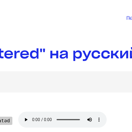
П
tered" на русски
atəd