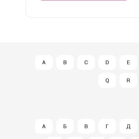
A
B
C
D
E
Q
R
А
Б
В
Г
Д