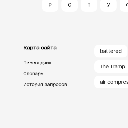
Р
С
Т
У
Карта сайта
battered
Переводчик
The Tramp
Словарь
air compre
История запросов