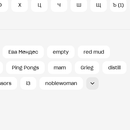
Ф
Х
Ц
Ч
Ш
Щ
Ъ (1)
Ева Мендес
empty
red mud
Ping Pongs
mam
Grieg
distill
ssors
i3
noblewoman