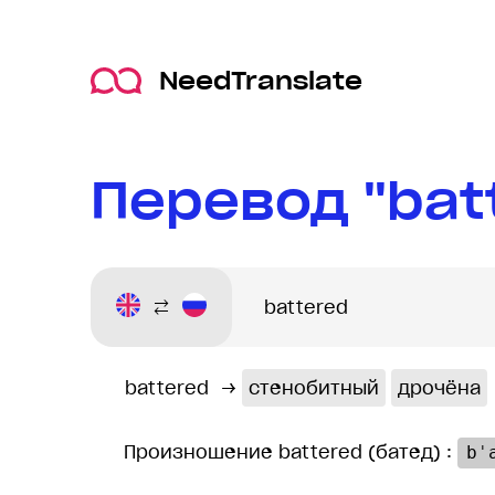
NeedTranslate
Перевод "bat
battered
→
стенобитный
дрочёна
Произношение battered (батед) :
bˈ