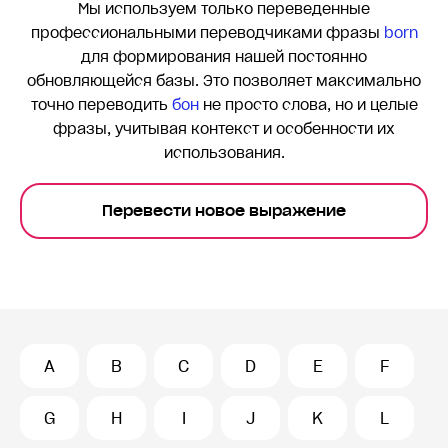
Мы используем только переведенные
профессиональными переводчиками фразы
born
для формирования нашей постоянно
обновляющейся базы. Это позволяет максимально
точно переводить
бон
не просто слова, но и целые
фразы, учитывая контекст и особенности их
использования.
Перевести новое выражение
A
B
C
D
E
F
G
H
I
J
K
L