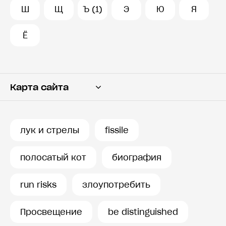
Ш
Щ
Ъ (1)
Э
Ю
Я
Ё
Карта сайта
Переводчик
Словарь
лук и стрелы
fissile
История запросов
полосатый кот
биография
run risks
злоупотребить
Просвещение
be distinguished