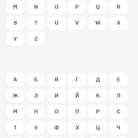
M
N
O
P
Q
R
S
T
U
V
W
X
Y
Z
А
Б
В
Г
Д
Е
Ж
З
И
Й
К
Л
М
Н
О
П
Р
С
Т
У
Ф
Х
Ц
Ч