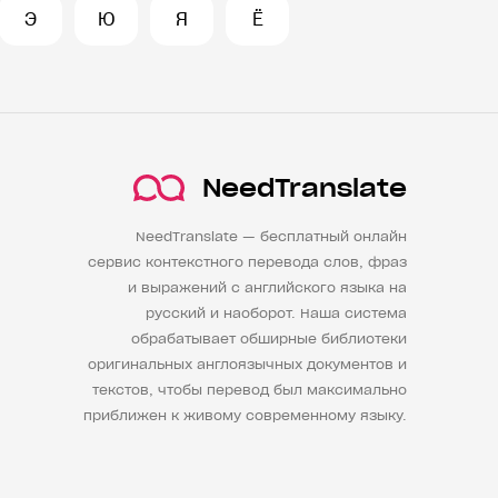
Э
Ю
Я
Ё
NeedTranslate
NeedTranslate — бесплатный онлайн
сервис контекстного перевода слов, фраз
и выражений с английского языка на
русский и наоборот. Наша система
обрабатывает обширные библиотеки
оригинальных англоязычных документов и
текстов, чтобы перевод был максимально
приближен к живому современному языку.