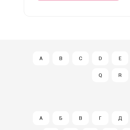
A
B
C
D
E
Q
R
А
Б
В
Г
Д