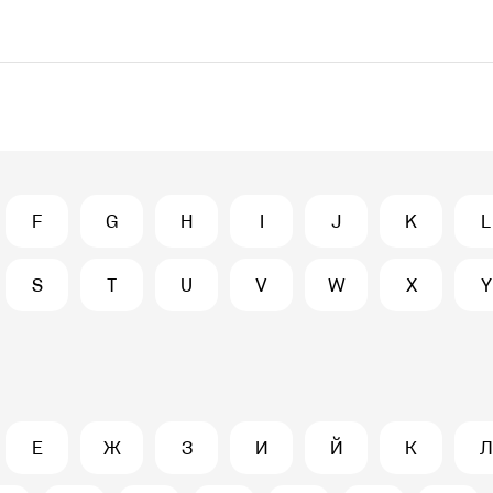
F
G
H
I
J
K
L
S
T
U
V
W
X
Y
Е
Ж
З
И
Й
К
Л