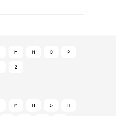
M
N
O
P
Z
М
Н
О
П