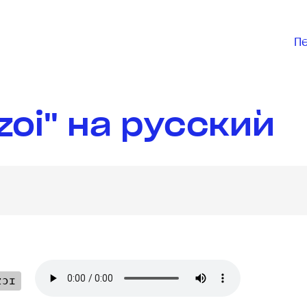
П
zoi" на русский
zɔɪ