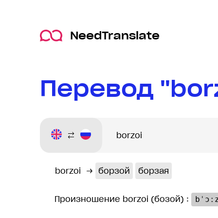
NeedTranslate
Перевод "bor
borzoi
→
борзой
борзая
Произношение borzoi (бозой) :
bˈɔː