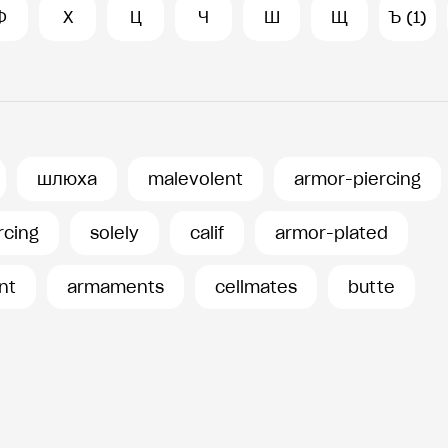
Ф
Х
Ц
Ч
Ш
Щ
Ъ (1)
шлюха
malevolent
armor-piercing
rcing
solely
calif
armor-plated
nt
armaments
cellmates
butte