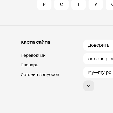
Р
С
Т
У
Карта сайта
доверить
Переводчик
armour-pie
Словарь
My--my poi
История запросов