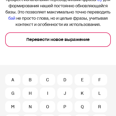
формирования нашей постоянно обновляющейся
базы. Это позволяет максимально точно переводить
бай
не просто слова, но и целые фразы, учитывая
контекст и особенности их использования.
Перевести новое выражение
A
B
C
D
E
F
G
H
I
J
K
L
M
N
O
P
Q
R