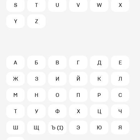
S
T
U
V
W
X
Y
Z
А
Б
В
Г
Д
Е
Ж
З
И
Й
К
Л
М
Н
О
П
Р
С
Т
У
Ф
Х
Ц
Ч
Ш
Щ
Ъ (1)
Э
Ю
Я