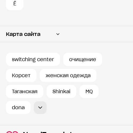
Ё
Карта сайта
Переводчик
Словарь
switching center
очищение
История запросов
Корсет
женская одежда
Таганская
Shinkai
MQ
dona