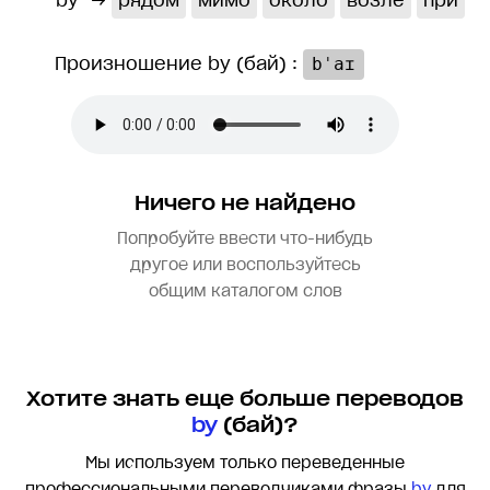
by
→
рядом
мимо
около
возле
при
Произношение by (бай) :
bˈaɪ
Ничего не найдено
Попробуйте ввести что-нибудь
другое или воспользуйтесь
общим каталогом слов
Хотите знать еще больше переводов
by
(бай)?
Мы используем только переведенные
профессиональными переводчиками фразы
by
для