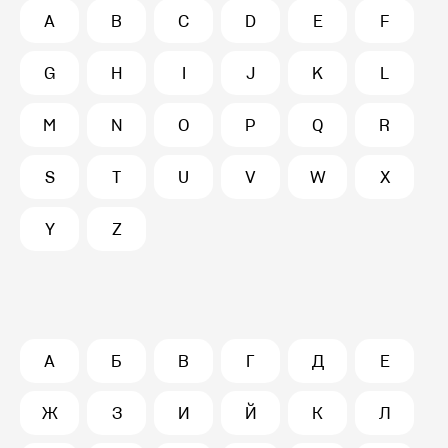
A
B
C
D
E
F
G
H
I
J
K
L
M
N
O
P
Q
R
S
T
U
V
W
X
Y
Z
А
Б
В
Г
Д
Е
Ж
З
И
Й
К
Л