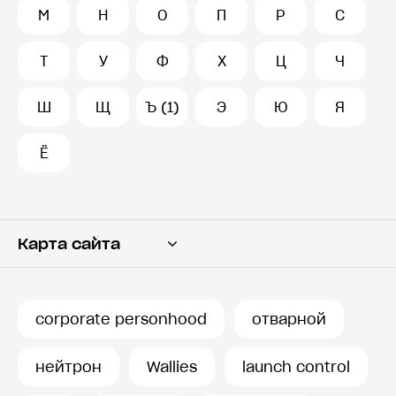
М
Н
О
П
Р
С
Т
У
Ф
Х
Ц
Ч
Ш
Щ
Ъ (1)
Э
Ю
Я
Ё
Карта сайта
Переводчик
Словарь
corporate personhood
отварной
История запросов
нейтрон
Wallies
launch control