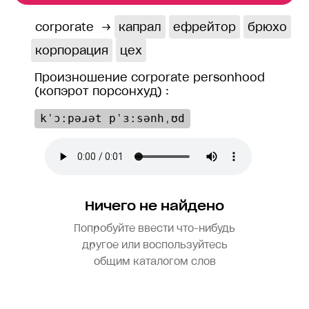
corporate
→
капрал
ефрейтор
брюхо
корпорация
цех
Произношение corporate personhood
(копэрот порсонхуд) :
kˈɔːpəɹət pˈɜːsənhˌʊd
Ничего не найдено
Попробуйте ввести что-нибудь
другое или воспользуйтесь
общим каталогом слов