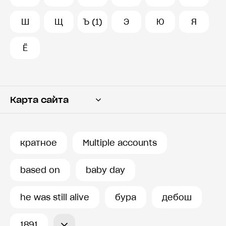
Ш
Щ
Ъ (1)
Э
Ю
Я
Ё
Карта сайта
Переводчик
Словарь
кратное
Multiple accounts
История запросов
based on
baby day
he was still alive
бура
дебош
1891