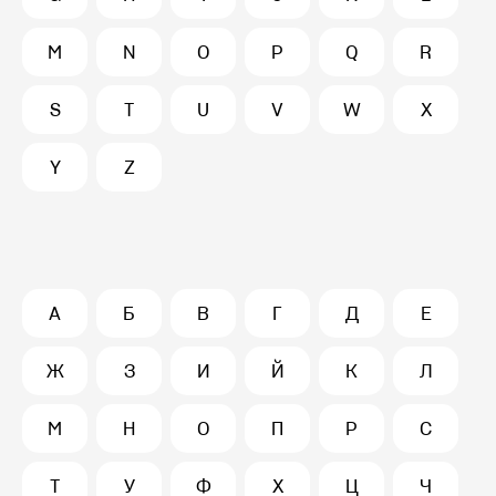
M
N
O
P
Q
R
S
T
U
V
W
X
Y
Z
А
Б
В
Г
Д
Е
Ж
З
И
Й
К
Л
М
Н
О
П
Р
С
Т
У
Ф
Х
Ц
Ч