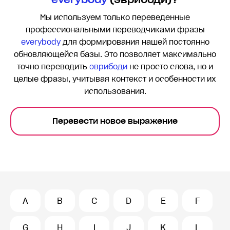
Мы используем только переведенные
профессиональными переводчиками фразы
everybody
для формирования нашей постоянно
обновляющейся базы. Это позволяет максимально
точно переводить
эврибоди
не просто слова, но и
целые фразы, учитывая контекст и особенности их
использования.
Перевести новое выражение
A
B
C
D
E
F
G
H
I
J
K
L