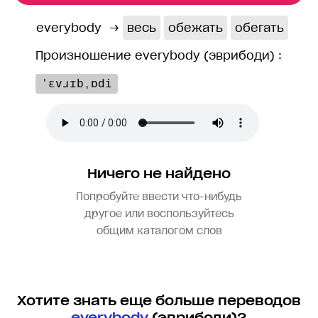
everybody
→
весь
обежать
обегать
Произношение everybody (эврибоди) :
ˈɛvɹɪbˌɒdi
Ничего не найдено
Попробуйте ввести что-нибудь
другое или воспользуйтесь
общим каталогом слов
Хотите знать еще больше переводов
everybody
(эврибоди)?