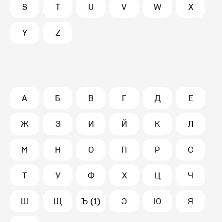
S
T
U
V
W
X
Y
Z
А
Б
В
Г
Д
Е
Ж
З
И
Й
К
Л
М
Н
О
П
Р
С
Т
У
Ф
Х
Ц
Ч
Ш
Щ
Ъ (1)
Э
Ю
Я