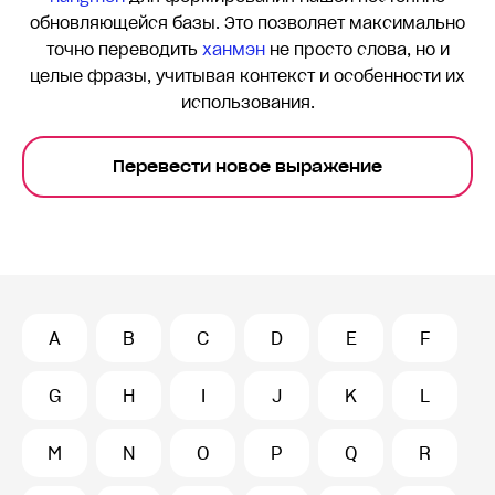
обновляющейся базы. Это позволяет максимально
точно переводить
ханмэн
не просто слова, но и
целые фразы, учитывая контекст и особенности их
использования.
Перевести новое выражение
A
B
C
D
E
F
G
H
I
J
K
L
M
N
O
P
Q
R