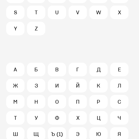
S
T
U
V
W
X
Y
Z
А
Б
В
Г
Д
Е
Ж
З
И
Й
К
Л
М
Н
О
П
Р
С
Т
У
Ф
Х
Ц
Ч
Ш
Щ
Ъ (1)
Э
Ю
Я