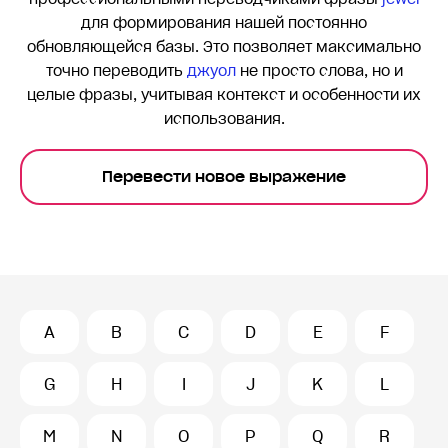
для формирования нашей постоянно
обновляющейся базы. Это позволяет максимально
точно переводить
джуол
не просто слова, но и
целые фразы, учитывая контекст и особенности их
использования.
Перевести новое выражение
A
B
C
D
E
F
G
H
I
J
K
L
M
N
O
P
Q
R