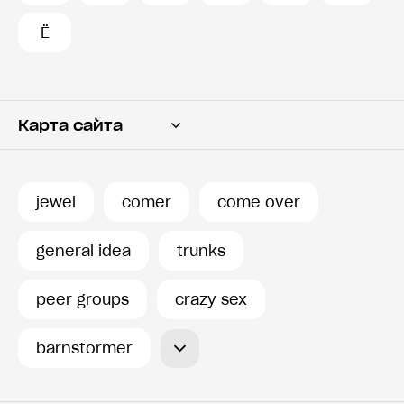
Ё
Карта сайта
Переводчик
Словарь
jewel
comer
come over
История запросов
general idea
trunks
peer groups
crazy sex
barnstormer