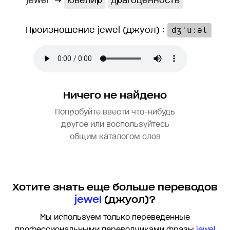
jewel
→
ювелир
драгоценность
Произношение jewel (джуол) :
dʒˈuːəl
Ничего не найдено
Попробуйте ввести что-нибудь
другое или воспользуйтесь
общим каталогом слов
Хотите знать еще больше переводов
jewel
(джуол)?
Мы используем только переведенные
профессиональными переводчиками фразы
jewel