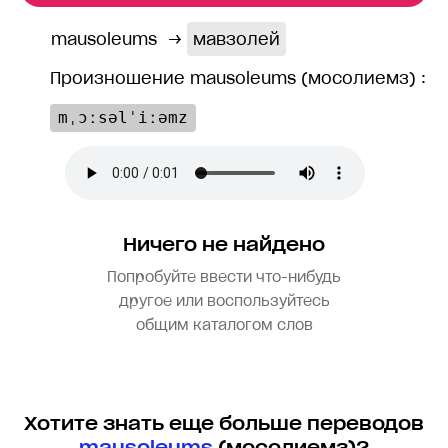
mausoleums
→
мавзолей
Произношение mausoleums (мосолиемз) :
mˌɔːsəlˈiːəmz
Ничего не найдено
Попробуйте ввести что-нибудь
другое или воспользуйтесь
общим каталогом слов
Хотите знать еще больше переводов
mausoleums
(мосолиемз)?