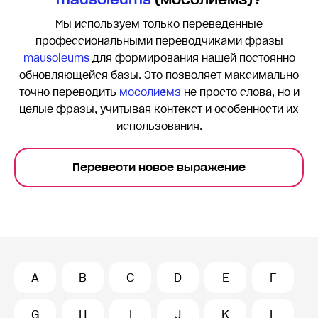
Мы используем только переведенные
профессиональными переводчиками фразы
mausoleums
для формирования нашей постоянно
обновляющейся базы. Это позволяет максимально
точно переводить
мосолиемз
не просто слова, но и
целые фразы, учитывая контекст и особенности их
использования.
Перевести новое выражение
A
B
C
D
E
F
G
H
I
J
K
L