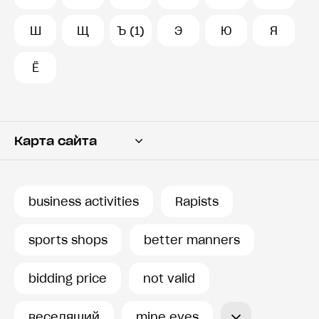
Ш
Щ
Ъ (1)
Э
Ю
Я
Ё
Карта сайта
Переводчик
Словарь
business activities
Rapists
История запросов
sports shops
better manners
bidding price
not valid
веселящий
mine eyes