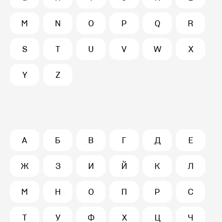
M
N
O
P
Q
R
S
T
U
V
W
X
Y
Z
А
Б
В
Г
Д
Е
Ж
З
И
Й
К
Л
М
Н
О
П
Р
С
Т
У
Ф
Х
Ц
Ч