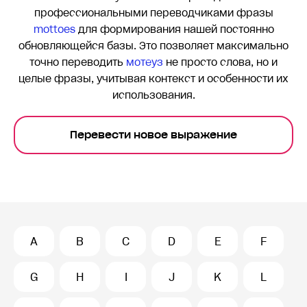
профессиональными переводчиками фразы
mottoes
для формирования нашей постоянно
обновляющейся базы. Это позволяет максимально
точно переводить
мотеуз
не просто слова, но и
целые фразы, учитывая контекст и особенности их
использования.
Перевести новое выражение
A
B
C
D
E
F
G
H
I
J
K
L