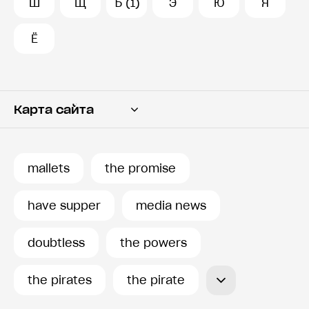
Ш
Щ
Ъ (1)
Э
Ю
Я
Ё
Карта сайта
Переводчик
Словарь
mallets
the promise
История запросов
have supper
media news
doubtless
the powers
the pirates
the pirate