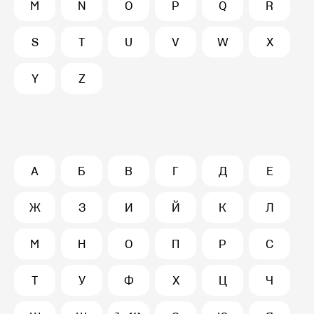
M
N
O
P
Q
R
S
T
U
V
W
X
Y
Z
А
Б
В
Г
Д
Е
Ж
З
И
Й
К
Л
М
Н
О
П
Р
С
Т
У
Ф
Х
Ц
Ч