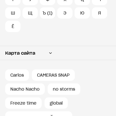
Ш
Щ
Ъ (1)
Э
Ю
Я
Ё
Карта сайта
Переводчик
Словарь
Carlos
CAMERAS SNAP
История запросов
Nacho Nacho
no storms
Freeze time
global