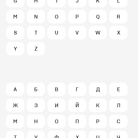
G
H
I
J
K
L
M
N
O
P
Q
R
S
T
U
V
W
X
Y
Z
А
Б
В
Г
Д
Е
Ж
З
И
Й
К
Л
М
Н
О
П
Р
С
Т
У
Ф
Х
Ц
Ч