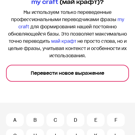
my craft
(май крафт)?
Мы используем только переведенные
профессиональными переводчиками фразы
my
craft
для формирования нашей постоянно
обновляющейся базы. Это позволяет максимально
точно переводить
май крафт
не просто слова, но и
целые фразы, учитывая контекст и особенности их
использования.
Перевести новое выражение
A
B
C
D
E
F