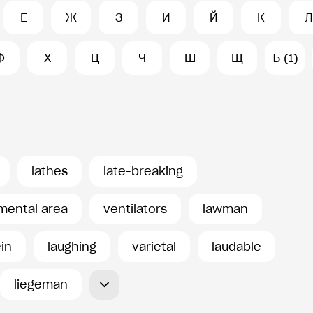
Е
Ж
З
И
Й
К
Л
Ф
Х
Ц
Ч
Ш
Щ
Ъ (1)
lathes
late-breaking
mental area
ventilators
lawman
in
laughing
varietal
laudable
liegeman