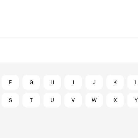
F
G
H
I
J
K
L
S
T
U
V
W
X
Y