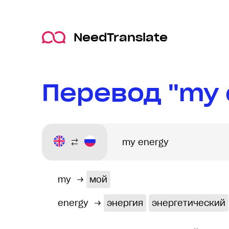
NeedTranslate
Перевод "my 
my
→
мой
energy
→
энергия
энергетический