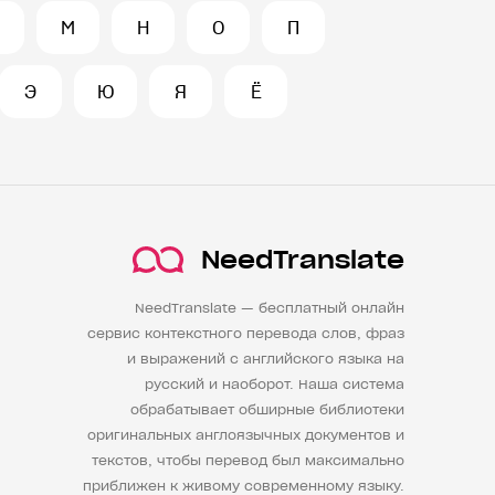
М
Н
О
П
Э
Ю
Я
Ё
NeedTranslate
NeedTranslate — бесплатный онлайн
сервис контекстного перевода слов, фраз
и выражений с английского языка на
русский и наоборот. Наша система
обрабатывает обширные библиотеки
оригинальных англоязычных документов и
текстов, чтобы перевод был максимально
приближен к живому современному языку.