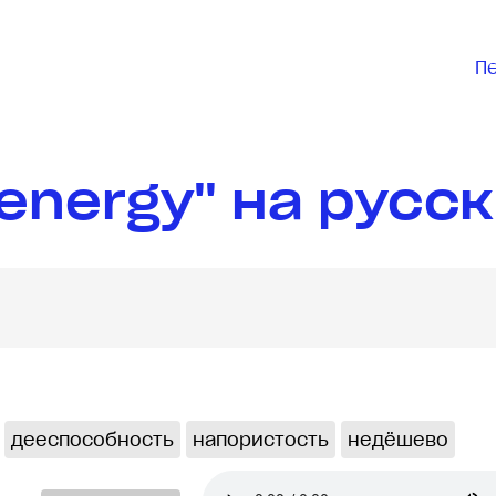
П
energy" на русс
дееспособность
напористость
недёшево