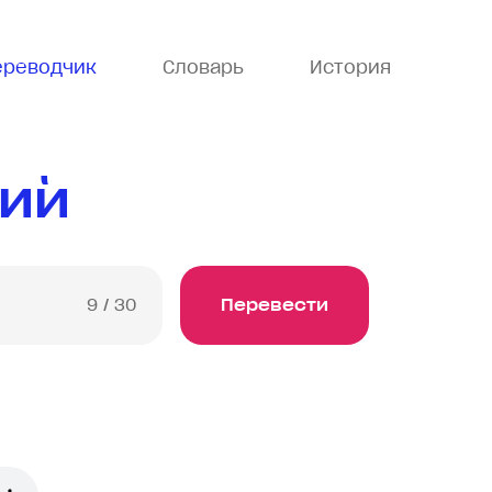
ереводчик
Словарь
История
кий
9
/ 30
Перевести