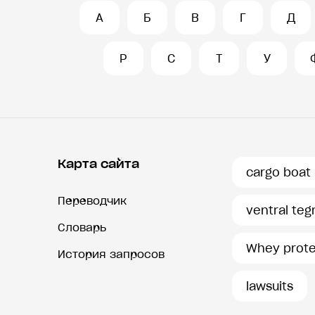
А
Б
В
Г
Д
Р
С
Т
У
Карта сайта
cargo boat
Переводчик
ventral teg
Словарь
Whey prote
История запросов
lawsuits