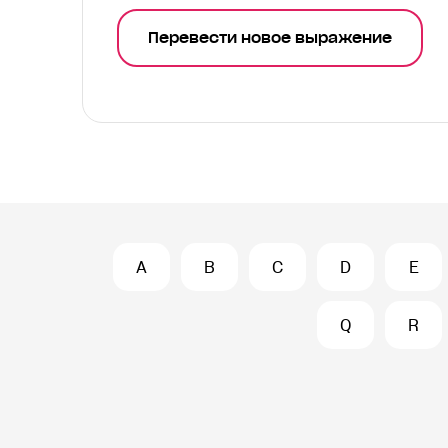
Перевести новое выражение
A
B
C
D
E
Q
R