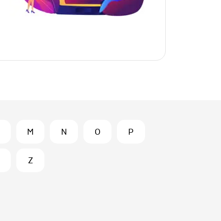
M
N
O
P
Z