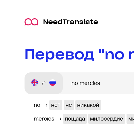
NeedTranslate
Перевод "no 
no
→
нет
не
никакой
mercies
→
пощада
милосердие
м