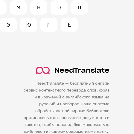
М
Н
О
П
Э
Ю
Я
Ё
NeedTranslate
NeedTranslate — бесплатный онлайн
сервис контекстного перевода слов, фраз
и выражений с английского языка на
русский и наоборот. Наша система
обрабатывает обширные библиотеки
оригинальных англоязычных документов и
текстов, чтобы перевод был максимально
приближен к живому современному языку.