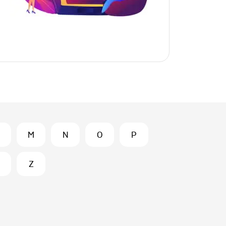
M
N
O
P
Z