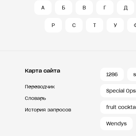
А
Б
В
Г
Д
Р
С
Т
У
Карта сайта
1286
Переводчик
Special Ops
Словарь
fruit cocktai
История запросов
Wendys