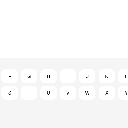
F
G
H
I
J
K
L
S
T
U
V
W
X
Y