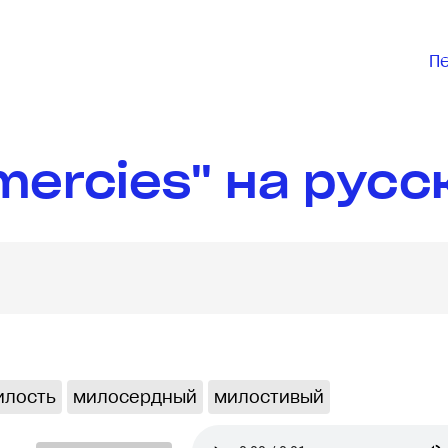
П
mercies" на русс
илость
милосердный
милостивый