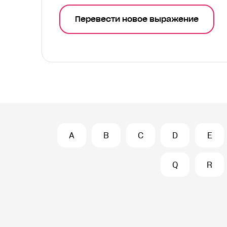
Перевести новое выражение
A
B
C
D
E
Q
R