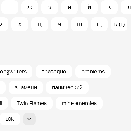
Е
Ж
З
И
Й
К
Л
Ф
Х
Ц
Ч
Ш
Щ
Ъ (1)
songwriters
праведно
problems
знамени
панический
l
Twin Flames
mine enemies
10k