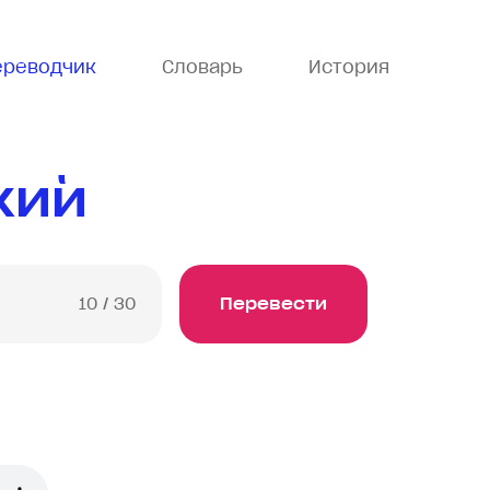
ереводчик
Словарь
История
кий
10
/ 30
Перевести