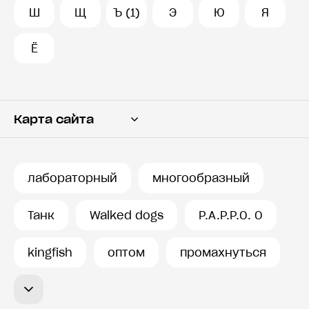
Ш
Щ
Ъ (1)
Э
Ю
Я
Ё
Карта сайта
Переводчик
Словарь
лабораторный
многообразный
История запросов
Танк
Walked dogs
P.A.P.P.O. O
kingfish
оптом
промахнуться