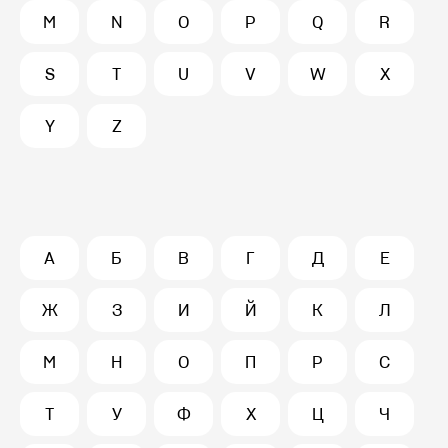
M
N
O
P
Q
R
S
T
U
V
W
X
Y
Z
А
Б
В
Г
Д
Е
Ж
З
И
Й
К
Л
М
Н
О
П
Р
С
Т
У
Ф
Х
Ц
Ч