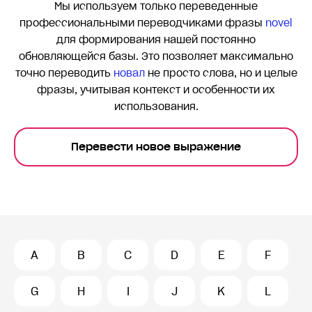
Мы используем только переведенные
профессиональными переводчиками фразы
novel
для формирования нашей постоянно
обновляющейся базы. Это позволяет максимально
точно переводить
новал
не просто слова, но и целые
фразы, учитывая контекст и особенности их
использования.
Перевести новое выражение
A
B
C
D
E
F
G
H
I
J
K
L