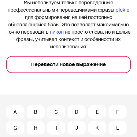
Мы используем только переведенные
профессиональными переводчиками фразы
pickle
для формирования нашей постоянно
обновляющейся базы. Это позволяет максимально
точно переводить
пикол
не просто слова, но и целые
фразы, учитывая контекст и особенности их
использования.
Перевести новое выражение
A
B
C
D
E
F
G
H
I
J
K
L