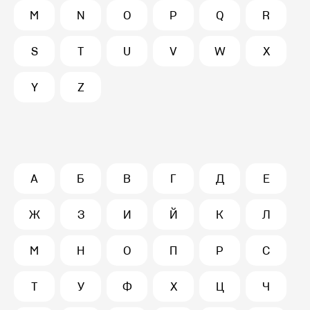
M
N
O
P
Q
R
S
T
U
V
W
X
Y
Z
А
Б
В
Г
Д
Е
Ж
З
И
Й
К
Л
М
Н
О
П
Р
С
Т
У
Ф
Х
Ц
Ч