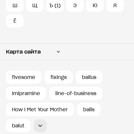
Ш
Щ
Ъ (1)
Э
Ю
Я
Ё
Карта сайта
Переводчик
Словарь
fivesome
fixings
ballus
История запросов
Imipramine
line-of-business
How I Met Your Mother
balls
balut