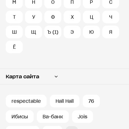
М
Н
О
П
Р
С
Т
У
Ф
Х
Ц
Ч
Ш
Щ
Ъ (1)
Э
Ю
Я
Ё
Карта сайта
Переводчик
Словарь
respectable
Hall Hall
76
История запросов
Ибисы
Ва-банк
Jois