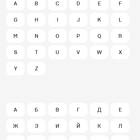
A
B
C
D
E
F
G
H
I
J
K
L
M
N
O
P
Q
R
S
T
U
V
W
X
Y
Z
А
Б
В
Г
Д
Е
Ж
З
И
Й
К
Л