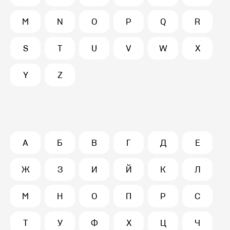
M
N
O
P
Q
R
S
T
U
V
W
X
Y
Z
А
Б
В
Г
Д
Е
Ж
З
И
Й
К
Л
М
Н
О
П
Р
С
Т
У
Ф
Х
Ц
Ч