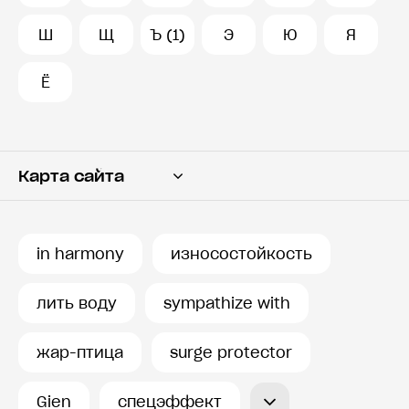
Ш
Щ
Ъ (1)
Э
Ю
Я
Ё
Карта сайта
Переводчик
Словарь
in harmony
износостойкость
История запросов
лить воду
sympathize with
жар-птица
surge protector
Gien
спецэффект