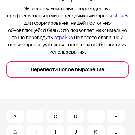
Мы используем только переведенные
профессиональными переводчиками фразы
strikes
для формирования нашей постоянно
обновляющейся базы. Это позволяет максимально
точно переводить
страйкс
не просто слова, но и
целые фразы, учитывая контекст и особенности их
использования.
Перевести новое выражение
A
B
C
D
E
F
G
H
I
J
K
L