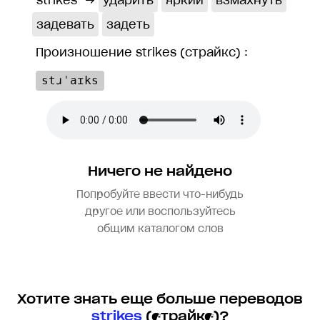
strikes
→
ударить
яркий
взмахнуть
задевать
задеть
Произношение strikes (страйкс) :
stɹˈaɪks
Ничего не найдено
Попробуйте ввести что-нибудь
другое или воспользуйтесь
общим каталогом слов
Хотите знать еще больше переводов
strikes
(страйкс)?