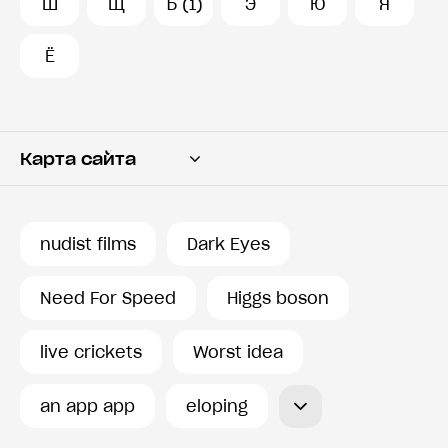
Ш
Щ
Ъ (1)
Э
Ю
Я
Ё
Карта сайта
Переводчик
Словарь
nudist films
Dark Eyes
История запросов
Need For Speed
Higgs boson
live crickets
Worst idea
an app app
eloping