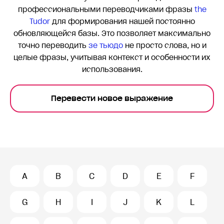
профессиональными переводчиками фразы
the
Tudor
для формирования нашей постоянно
обновляющейся базы. Это позволяет максимально
точно переводить
зе тьюдо
не просто слова, но и
целые фразы, учитывая контекст и особенности их
использования.
Перевести новое выражение
A
B
C
D
E
F
G
H
I
J
K
L