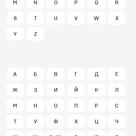
M
N
O
P
Q
R
S
T
U
V
W
X
Y
Z
А
Б
В
Г
Д
Е
Ж
З
И
Й
К
Л
М
Н
О
П
Р
С
Т
У
Ф
Х
Ц
Ч