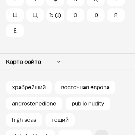
Ш
Щ
Ъ (1)
Э
Ю
Я
Ё
Карта сайта
Переводчик
Словарь
храбрейший
восточная европа
История запросов
androstenedione
public nudity
high seas
тощий