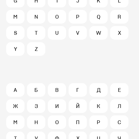
G
H
I
J
K
L
M
N
O
P
Q
R
S
T
U
V
W
X
Y
Z
А
Б
В
Г
Д
Е
Ж
З
И
Й
К
Л
М
Н
О
П
Р
С
Т
У
Ф
Х
Ц
Ч