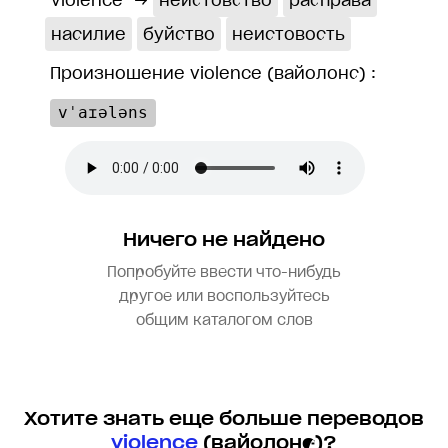
violence
→
неистовство
расправа
насилие
буйство
неистовость
Произношение violence (вайолонс) :
vˈaɪələns
Ничего не найдено
Попробуйте ввести что-нибудь
другое или воспользуйтесь
общим каталогом слов
Хотите знать еще больше переводов
violence
(вайолонс)?