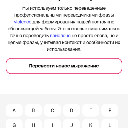
Мы используем только переведенные
профессиональными переводчиками фразы
violence
для формирования нашей постоянно
обновляющейся базы. Это позволяет максимально
точно переводить
вайолонс
не просто слова, но и
целые фразы, учитывая контекст и особенности их
использования.
Перевести новое выражение
A
B
C
D
E
F
G
H
I
J
K
L