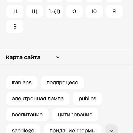
Ш
Щ
Ъ (1)
Э
Ю
Я
Ё
Карта сайта
Переводчик
Словарь
Iranians
подпроцесс
История запросов
электронная лампа
publics
воспитание
цитирование
sacrilege
придание формы