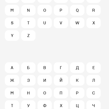
M
N
O
P
Q
R
S
T
U
V
W
X
Y
Z
А
Б
В
Г
Д
Е
Ж
З
И
Й
К
Л
М
Н
О
П
Р
С
Т
У
Ф
Х
Ц
Ч