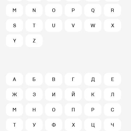
M
N
O
P
Q
R
S
T
U
V
W
X
Y
Z
А
Б
В
Г
Д
Е
Ж
З
И
Й
К
Л
М
Н
О
П
Р
С
Т
У
Ф
Х
Ц
Ч