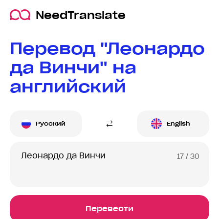
NeedTranslate
Перевод "Леонардо
да Винчи" на
английский
Русский
English
17
/ 30
Перевести