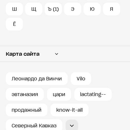
Ш
Щ
Ъ (1)
Э
Ю
Я
Ё
Карта сайта
Переводчик
Словарь
Леонардо да Винчи
Vilo
История запросов
эвтаназия
цари
lactating--
продажный
know-it-all
Северный Кавказ