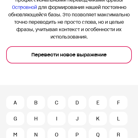
профессиональными переводчиками фразы
Островной
для формирования нашей постоянно
обновляющейся базы. Это позволяет максимально
точно переводить
не просто слова, но и целые
фразы, учитывая контекст и особенности их
использования.
Перевести новое выражение
A
B
C
D
E
F
G
H
I
J
K
L
M
N
O
P
Q
R