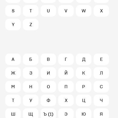
S
T
U
V
W
X
Y
Z
А
Б
В
Г
Д
Е
Ж
З
И
Й
К
Л
М
Н
О
П
Р
С
Т
У
Ф
Х
Ц
Ч
Ш
Щ
Ъ (1)
Э
Ю
Я