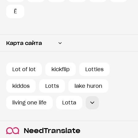
Ё
Карта сайта
Переводчик
Словарь
Lot of lot
kickflip
Lotties
История запросов
kiddos
Lotts
lake huron
living one life
Lotta
NeedTranslate