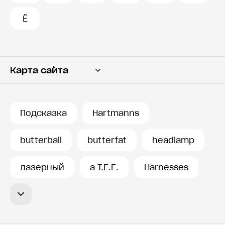
Ё
Карта сайта
Переводчик
Словарь
Подсказка
Hartmanns
История запросов
butterball
butterfat
headlamp
лазерный
a T.E.E.
Harnesses