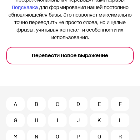
профессиональными переводчиками фразы
Подсказка
для формирования нашей постоянно
обновляющейся базы. Это позволяет максимально
точно переводить
не просто слова, но и целые
фразы, учитывая контекст и особенности их
использования.
Перевести новое выражение
A
B
C
D
E
F
G
H
I
J
K
L
M
N
O
P
Q
R