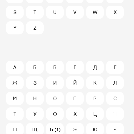
S
T
U
V
W
X
Y
Z
А
Б
В
Г
Д
Е
Ж
З
И
Й
К
Л
М
Н
О
П
Р
С
Т
У
Ф
Х
Ц
Ч
Ш
Щ
Ъ (1)
Э
Ю
Я