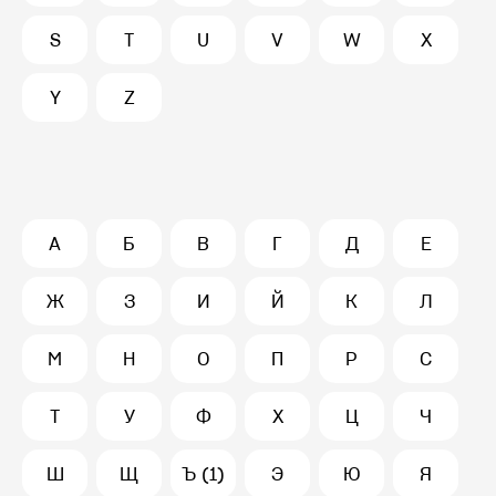
S
T
U
V
W
X
Y
Z
А
Б
В
Г
Д
Е
Ж
З
И
Й
К
Л
М
Н
О
П
Р
С
Т
У
Ф
Х
Ц
Ч
Ш
Щ
Ъ (1)
Э
Ю
Я