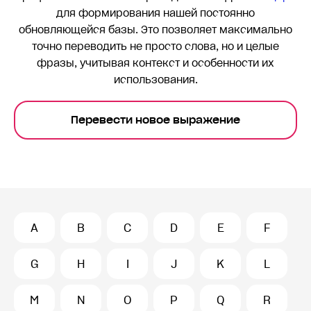
для формирования нашей постоянно
обновляющейся базы. Это позволяет максимально
точно переводить
не просто слова, но и целые
фразы, учитывая контекст и особенности их
использования.
Перевести новое выражение
A
B
C
D
E
F
G
H
I
J
K
L
M
N
O
P
Q
R