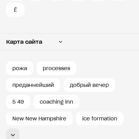
Ё
Карта сайта
Переводчик
Словарь
рожа
processes
История запросов
преданнейший
добрый вечер
5 49
coaching inn
New New Hampshire
ice formation