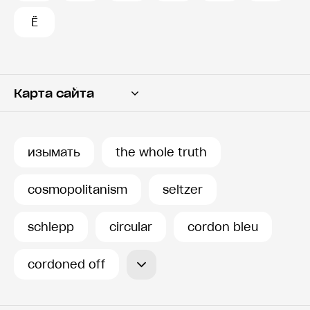
Ё
Карта сайта
Переводчик
Словарь
изымать
the whole truth
История запросов
cosmopolitanism
seltzer
schlepp
circular
cordon bleu
cordoned off