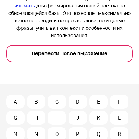
изымать
для формирования нашей постоянно
обновляющейся базы. Это позволяет максимально
точно переводить
не просто слова, но и целые
фразы, учитывая контекст и особенности их
использования.
Перевести новое выражение
A
B
C
D
E
F
G
H
I
J
K
L
M
N
O
P
Q
R