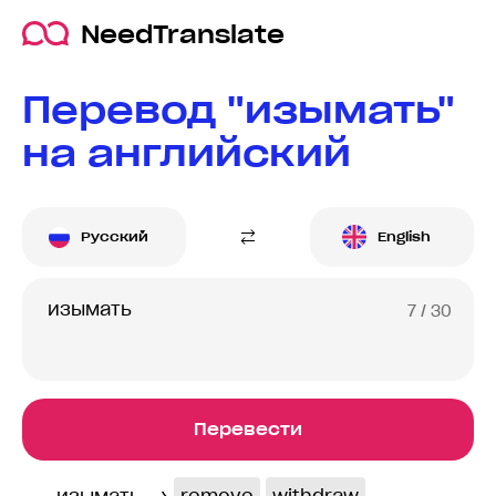
NeedTranslate
Перевод "изымать"
на английский
Русский
English
7
/ 30
Перевести