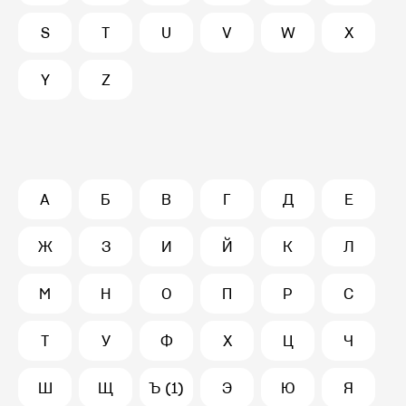
S
T
U
V
W
X
Y
Z
А
Б
В
Г
Д
Е
Ж
З
И
Й
К
Л
М
Н
О
П
Р
С
Т
У
Ф
Х
Ц
Ч
Ш
Щ
Ъ (1)
Э
Ю
Я