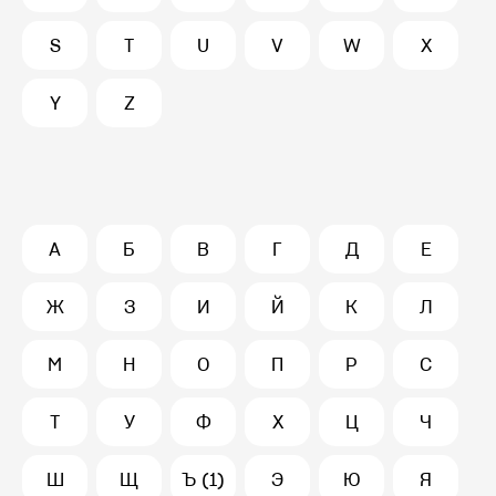
S
T
U
V
W
X
Y
Z
А
Б
В
Г
Д
Е
Ж
З
И
Й
К
Л
М
Н
О
П
Р
С
Т
У
Ф
Х
Ц
Ч
Ш
Щ
Ъ (1)
Э
Ю
Я