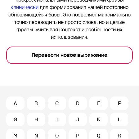
профессиональными переводчиками фразы
клинически
для формирования нашей постоянно
обновляющейся базы. Это позволяет максимально
точно переводить
не просто слова, но и целые
фразы, учитывая контекст и особенности их
использования.
Перевести новое выражение
A
B
C
D
E
F
G
H
I
J
K
L
M
N
O
P
Q
R