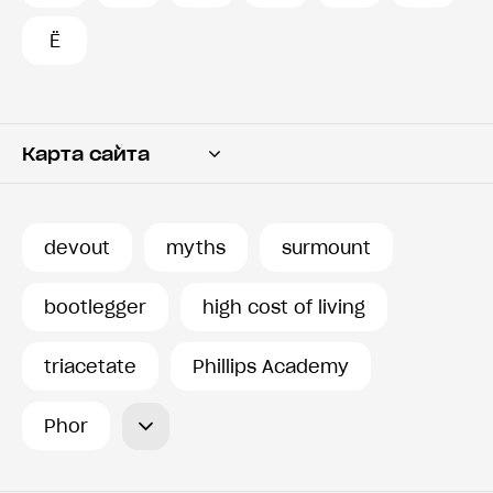
Ё
Карта сайта
Переводчик
Словарь
devout
myths
surmount
История запросов
bootlegger
high cost of living
triacetate
Phillips Academy
Phor