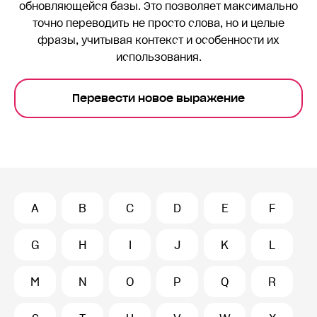
обновляющейся базы. Это позволяет максимально
точно переводить
не просто слова, но и целые
фразы, учитывая контекст и особенности их
использования.
Перевести новое выражение
A
B
C
D
E
F
G
H
I
J
K
L
M
N
O
P
Q
R