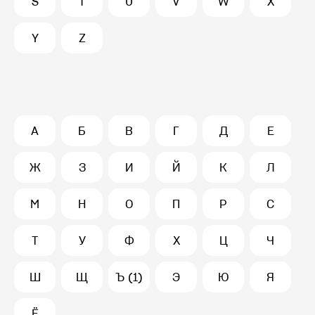
S
T
U
V
W
X
Y
Z
А
Б
В
Г
Д
Е
Ж
З
И
Й
К
Л
М
Н
О
П
Р
С
Т
У
Ф
Х
Ц
Ч
Ш
Щ
Ъ (1)
Э
Ю
Я
Ё