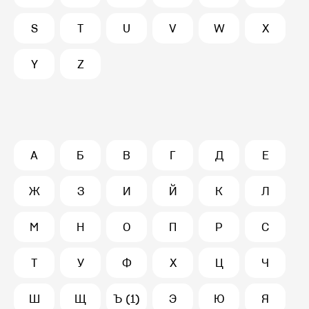
S
T
U
V
W
X
Y
Z
А
Б
В
Г
Д
Е
Ж
З
И
Й
К
Л
М
Н
О
П
Р
С
Т
У
Ф
Х
Ц
Ч
Ш
Щ
Ъ (1)
Э
Ю
Я