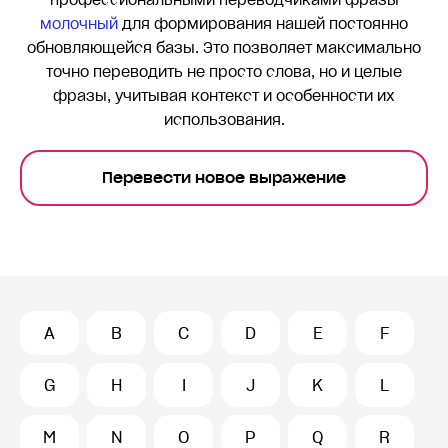
профессиональными переводчиками фразы
молочный
для формирования нашей постоянно
обновляющейся базы. Это позволяет максимально
точно переводить
не просто слова, но и целые
фразы, учитывая контекст и особенности их
использования.
Перевести новое выражение
A
B
C
D
E
F
G
H
I
J
K
L
M
N
O
P
Q
R