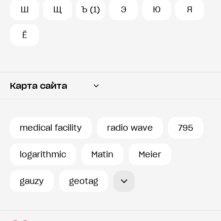
Ш
Щ
Ъ (1)
Э
Ю
Я
Ё
Карта сайта
Переводчик
Словарь
medical facility
radio wave
795
История запросов
logarithmic
Matin
Meier
gauzy
geotag