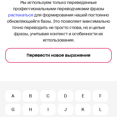
Мы используем только переведенные
профессиональными переводчиками фразы
растекаться
для формирования нашей постоянно
обновляющейся базы. Это позволяет максимально
точно переводить
не просто слова, но и целые
фразы, учитывая контекст и особенности их
использования.
Перевести новое выражение
A
B
C
D
E
F
G
H
I
J
K
L