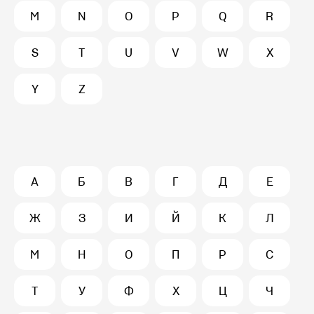
M
N
O
P
Q
R
S
T
U
V
W
X
Y
Z
А
Б
В
Г
Д
Е
Ж
З
И
Й
К
Л
М
Н
О
П
Р
С
Т
У
Ф
Х
Ц
Ч