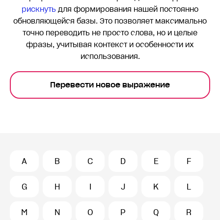
рискнуть
для формирования нашей постоянно
обновляющейся базы. Это позволяет максимально
точно переводить
не просто слова, но и целые
фразы, учитывая контекст и особенности их
использования.
Перевести новое выражение
A
B
C
D
E
F
G
H
I
J
K
L
M
N
O
P
Q
R