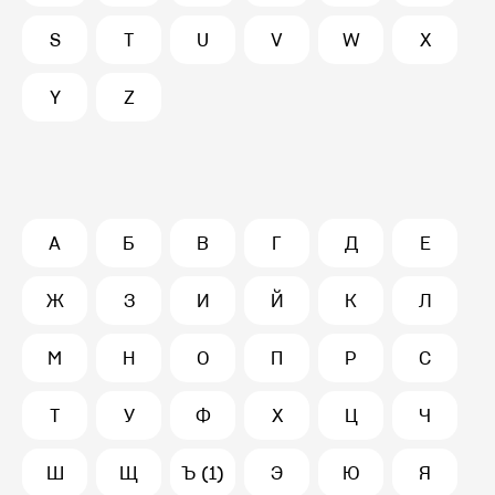
S
T
U
V
W
X
Y
Z
А
Б
В
Г
Д
Е
Ж
З
И
Й
К
Л
М
Н
О
П
Р
С
Т
У
Ф
Х
Ц
Ч
Ш
Щ
Ъ (1)
Э
Ю
Я