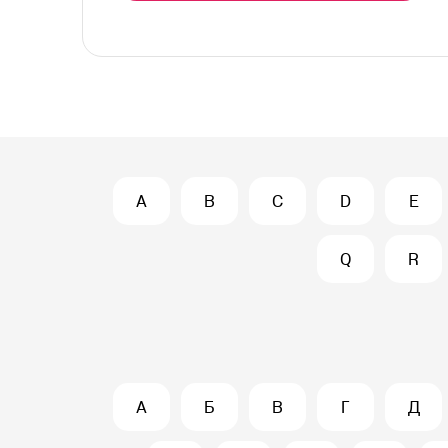
A
B
C
D
E
Q
R
А
Б
В
Г
Д