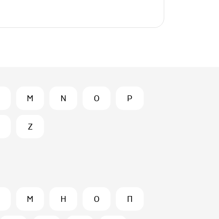
M
N
O
P
Z
М
Н
О
П