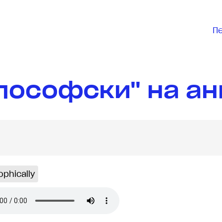
П
лософски" на ан
ophically