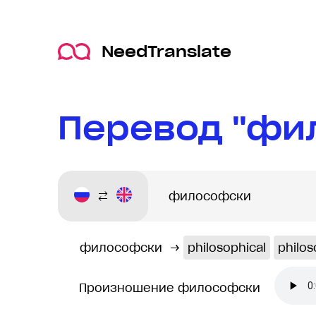
NeedTranslate
Перевод "фи
философски
→
philosophical
philos
Произношение философски