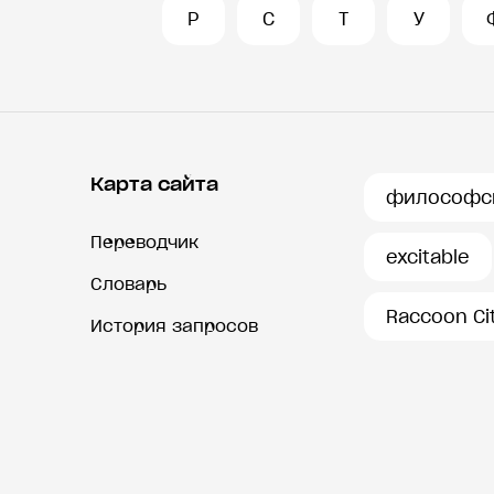
Р
С
Т
У
Карта сайта
философс
Переводчик
excitable
Словарь
Raccoon Ci
История запросов