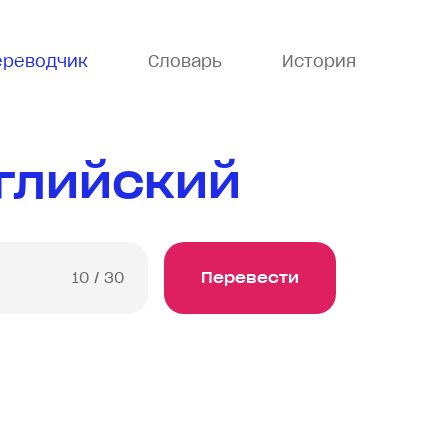
ереводчик
Словарь
История
глийский
10
/ 30
Перевести