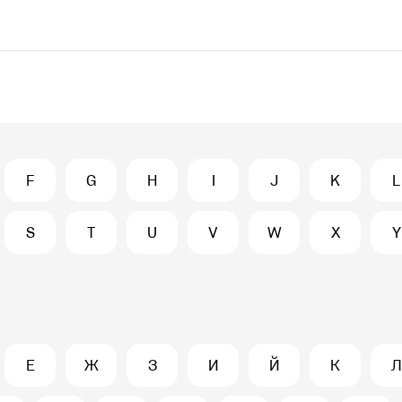
F
G
H
I
J
K
L
S
T
U
V
W
X
Y
Е
Ж
З
И
Й
К
Л