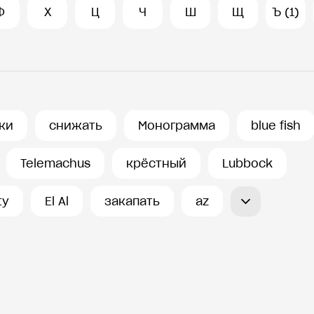
Ф
Х
Ц
Ч
Ш
Щ
Ъ (1)
ки
снижать
Монограмма
blue fish
Telemachus
крёстный
Lubbock
ty
El Al
закапать
az